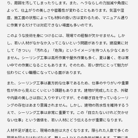
り、周囲を汚してしまったりします。また、ヘラならしの力加減や角度に
よって、仕上がりの美しさや密着性が変わることもあります。気温や湿
度、施工面の状態によっても材料の扱い方は変わるため、マニュアル通り
に作業するだけでは対応できない場面も多いのです。
このような技術を身につけるには、現場での経験が欠かせません。しか
し、若い人材がなかなか入ってこないという問題があります。建設業に対
して「きつい」「汚れる」「危険」というイメージを持つ人も少なくあり
ません。シーリング工事は高所作業や屋外作業も多く、夏は暑く、冬は寒
い中での作業になることもあります。そのため、若い世代にとって魅力が
伝わりにくい職種になっている面があります。
また、シーリング工事は裏方的な仕事であるため、仕事のやりがいや重要
性が外から見えにくいという課題もあります。建物が完成したとき、外壁
や内装の美しさは目に入りやすいですが、その継ぎ目を守っているシーリ
ングの存在はあまり意識されません。しかし、建物の防水性を維持するう
えで、シーリング工事は非常に重要です。この「目立たないけれど欠かせ
ない仕事」という価値を、若い人材にどう伝えるかが重要になります。
人材不足が進むと、現場の負担は大きくなります。限られた人数で多くの
現場を回さなければならず、職人一人ひとりの負担が増えます。工期に追