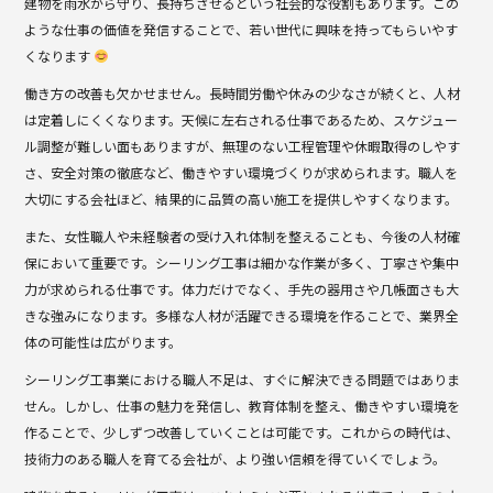
建物を雨水から守り、長持ちさせるという社会的な役割もあります。この
ような仕事の価値を発信することで、若い世代に興味を持ってもらいやす
くなります
働き方の改善も欠かせません。長時間労働や休みの少なさが続くと、人材
は定着しにくくなります。天候に左右される仕事であるため、スケジュー
ル調整が難しい面もありますが、無理のない工程管理や休暇取得のしやす
さ、安全対策の徹底など、働きやすい環境づくりが求められます。職人を
大切にする会社ほど、結果的に品質の高い施工を提供しやすくなります。
また、女性職人や未経験者の受け入れ体制を整えることも、今後の人材確
保において重要です。シーリング工事は細かな作業が多く、丁寧さや集中
力が求められる仕事です。体力だけでなく、手先の器用さや几帳面さも大
きな強みになります。多様な人材が活躍できる環境を作ることで、業界全
体の可能性は広がります。
シーリング工事業における職人不足は、すぐに解決できる問題ではありま
せん。しかし、仕事の魅力を発信し、教育体制を整え、働きやすい環境を
作ることで、少しずつ改善していくことは可能です。これからの時代は、
技術力のある職人を育てる会社が、より強い信頼を得ていくでしょう。