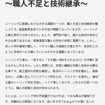
b
～職人不足と技術継承～
o
o
k
シーリング工事業における大きな課題の一つが、職人不足と技術継承の難
しさです。建設業界全体で人手不足が問題となっていますが、シーリング
工事も例外ではありません。むしろ、専門性が高く、細かな技術が求めら
れる仕事であるため、経験豊富な職人の存在が非常に重要です。しかし、
若い人材の確保が難しく、ベテラン職人の高齢化が進む中で、技術をどの
ように次世代へ引き継いでいくかが大きな課題となっています。
シーリング工事は、一見すると「すき間に材料を入れるだけ」の作業に見
えるかもしれません。しかし実際には、非常に繊細な判断と技術が必要な
仕事です。施工箇所の状態を確認し、既存のシーリング材を撤去し、清掃
を行い、必要に応じてバックアップ材を入れ、プライマーを塗布し、適切
な量のシーリング材を充填し、ヘラで美しくならす。これらの工程一つひ
とつに、職人の経験と技術が求められます。
たとえば、シーリング材の充填量が少なければ、十分な厚みが確保でき
ず、早期劣化の原因になります。逆に多すぎても仕上がりが悪くなった