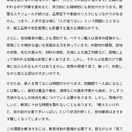
われる中で作業を進めると、体力的にも精神的にも負担がかかります。無
理なスケジュールが続けば、品質低下や事故のリスクにもつながりかねま
せん。つまり、人手不足は単に「人が足りない」という問題にとどまら
ず、施工品質や安全管理にも影響する重大な課題なのです。
さらに、技術継承の難しさも深刻です。ベテラン職人は長年の経験から、
現場ごとの微妙な違いを見極める力を持っています。外壁材の種類、目地
の状態、劣化の進み方、材料の相性、天候による施工判断など、経験によ
って培われる知識は非常に多くあります。しかし、それらは言葉だけで簡
単に伝えられるものではありません。実際の現場で見て、触って、失敗し
ながら覚える部分が大きいのです。
そのため、新人を育てるには時間がかかります。短期間で一人前になるこ
とは難しく、最初は養生や撤去、清掃などの基本作業から始め、少しずつ
充填やならしの技術を身につけていく必要があります。しかし、現場が忙
しいと、教育に十分な時間を取れないこともあります。「教えたいけれ
ど、目の前の仕事で手いっぱい」という状況が続くと、技術継承はますま
す難しくなってしまいます。
この課題を解決するには、教育体制の整備が必要です。昔ながらの「見て