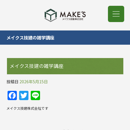
メイクス技建の雑学講座
メイクス技建の雑学講座
投稿日
2026年5月15日
F
T
Li
a
w
n
メイクス技建株式会社です
c
itt
e
e
er