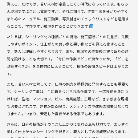
覚えろ」だけでは、若い人材が定着しにくい時代になっています。もちろ
ん現場で学ぶことは重要ですが、それに加えて、作業手順を分かりやすく
まとめたマニュアル、施工動画、写真付きのチェックリストなどを活用す
ることで、学びやすい環境を作ることができます
たとえば、シーリング材の種類ごとの特徴、施工箇所ごとの注意点、失敗
しやすいポイント、仕上がりの良い例と悪い例などを見える化すること
で、新人は理解しやすくなります。また、現場での作業後に振り返りの時
間を設けることも大切です。「今日の作業でどこが良かったか」「どこを
改善すべきか」を具体的に伝えることで、技術の習得スピードは上がりま
す。
また、若い人材に対しては、仕事の魅力を積極的に発信することも重要で
す。シーリング工事は、手に職をつけられる仕事です。一度技術を身につ
ければ、住宅、マンション、ビル、商業施設、工場など、さまざまな現場
で必要とされます。建物がある限り、メンテナンスや改修の需要はなくな
りません。つまり、安定した需要がある仕事でもあります。
さらに、自分の技術がそのまま仕上がりに表れる点も魅力です。まっすぐ
美しく仕上がったシーリングを見ると、職人としての達成感があります。